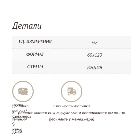
Детали
ЕД. ИЗМЕРЕНИЯ
м2
ФОРМАТ
60х120
СТРАНА
ИНДИЯ
Нужна
Доставка
Стоимость доставки
помощь?
В
рассчитывается индивидуально и оплачивается отдельно
Свяжитесь
течении
(уточняйте у менеджера)
с
7
нами
дней