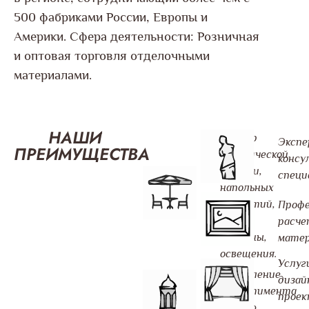
500 фабриками России, Европы и
Америки. Сфера деятельности: Розничная
и оптовая торговля отделочными
материалами.
НАШИ
Подбор
Экспе
ПРЕИМУЩЕСТВА
керамической
консу
плитки,
специ
напольных
покрытий,
Профе
обоев,
расч
лепнины,
матер
освещения.
Услуг
Обновление
дизай
ассортимента
проек
каждую