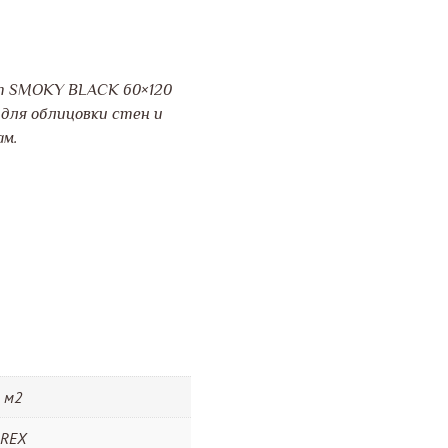
т SMOKY BLACK 60×120
для облицовки стен и
ам.
м2
REX