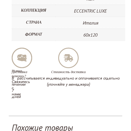
КОЛЛЕКЦИЯ
ECCENTRIC LUXE
СТРАНА
Италия
ФОРМАТ
60х120
Нужна
Доставка
Стоимость доставки
помощь?
В
рассчитывается индивидуально и оплачивается отдельно
Свяжитесь
течении
(уточняйте у менеджера)
с
7
нами
дней
Похожие товары