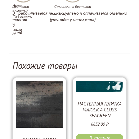
Нужна
Доставка
Стоимость доставки
помощь?
В
рассчитывается индивидуально и оплачивается отдельно
Свяжитесь
течении
(уточняйте у менеджера)
с
7
нами
дней
Похожие товары
НАСТЕННАЯ ПЛИТКА
MAIOLICA GLOSS
SEAGREEN
6852,00
₽
В корзину