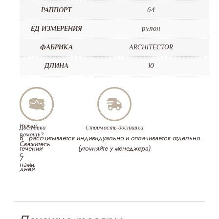
РАППОРТ
64
ЕД ИЗМЕРЕНИЯ
рулон
ФАБРИКА
ARCHITECTOR
ДЛИНА
10
Нужна
Доставка
Стоимость доставки
помощь?
В
рассчитывается индивидуально и оплачивается отдельно
Свяжитесь
течении
(уточняйте у менеджера)
с
7
нами
дней